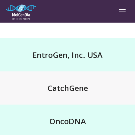
EntroGen Inc.
Tog
navi
EntroGen, Inc. USA
CatchGene
OncoDNA